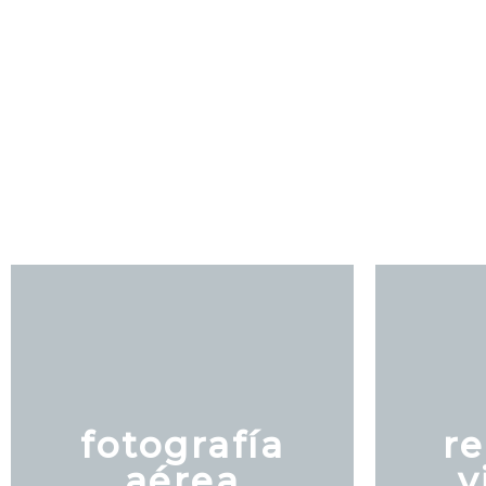
fotografía
re
aérea
v