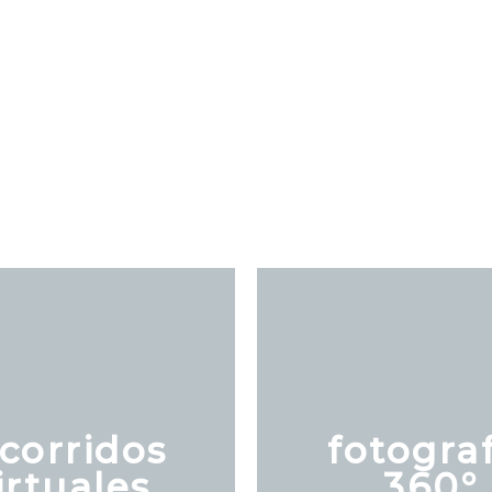
corridos
fotogra
irtuales
360°